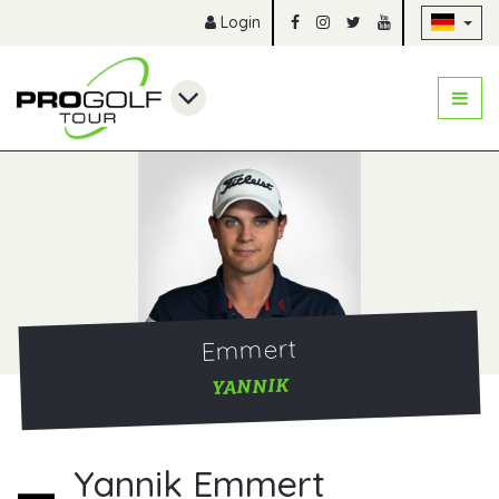
Na
Login
Emmert
YANNIK
Yannik Emmert