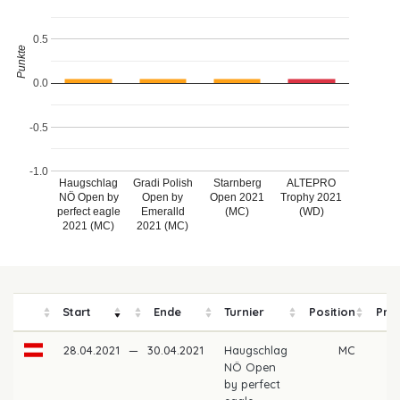
0.5
Punkte
0.0
-0.5
-1.0
Haugschlag
Gradi Polish
Starnberg
ALTEPRO
NÖ Open by
Open by
Open 2021
Trophy 2021
perfect eagle
Emeralld
(MC)
(WD)
2021 (MC)
2021 (MC)
Start
Ende
Turnier
Position
Prei
28.04.2021
—
30.04.2021
Haugschlag
MC
NÖ Open
by perfect