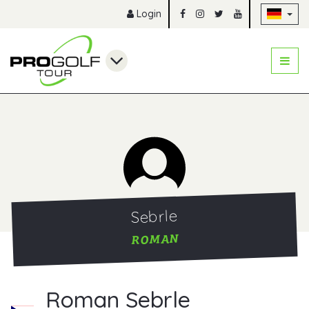
Na
Login
Sebrle
ROMAN
Roman Sebrle