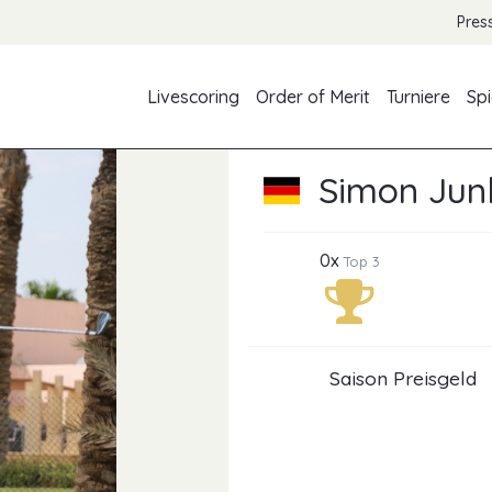
Pres
Livescoring
Order of Merit
Turniere
Spi
Simon Jun
0x
Top 3
Saison Preisgeld