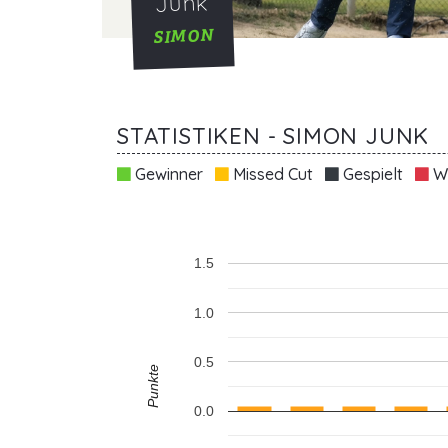
Junk
SIMON
STATISTIKEN - SIMON JUNK
Gewinner
Missed Cut
Gespielt
Wi
1.5
1.0
0.5
Punkte
0.0