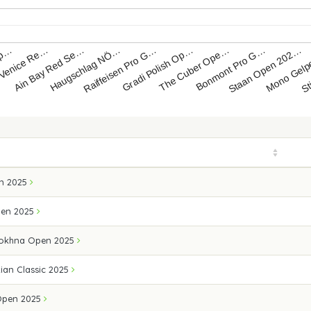
Gradi Polish Op…
Ain Bay Red Se…
Mono Gel
The Cuber Ope…
Haugschlag NÖ…
St
Op…
Bonmont Pro G…
Raiffeisen Pro G…
e Venice Re…
Staan Open 202…
n 2025
pen 2025
Sokhna Open 2025
ian Classic 2025
 Open 2025