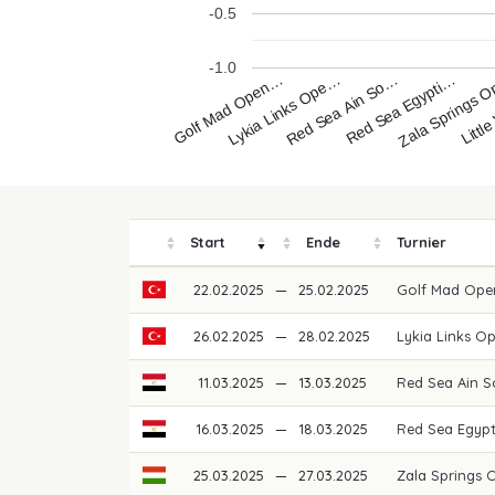
-0.5
-1.0
Red Sea Ain So…
Red Sea Egypti…
Golf Mad Open…
Zala Springs 
Lykia Links Ope…
Littl
Start
Ende
Turnier
22.02.2025
—
25.02.2025
Golf Mad Ope
26.02.2025
—
28.02.2025
Lykia Links O
11.03.2025
—
13.03.2025
Red Sea Ain 
16.03.2025
—
18.03.2025
Red Sea Egypt
25.03.2025
—
27.03.2025
Zala Springs