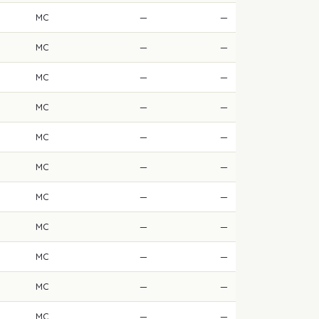
MC
—
—
MC
—
—
MC
—
—
MC
—
—
MC
—
—
MC
—
—
MC
—
—
MC
—
—
MC
—
—
MC
—
—
MC
—
—