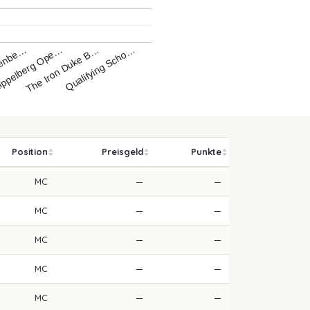
Qualifying Scho…
penbe…
ippelberg Ope…
The Iron Duke B…
Position
Preisgeld
Punkte
MC
—
—
MC
—
—
MC
—
—
MC
—
—
MC
—
—