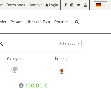
Na
se
Downloads
Kontakt
Login
Navigation übe
eler
ProAm
Über die Tour
Partner
k
Jahr 2025
0x
1x
Top 10
Top 20
100,00 €