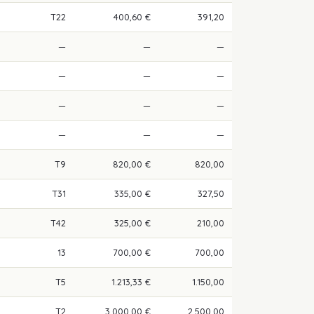
T22
400,60 €
391,20
—
—
—
—
—
—
—
—
—
—
—
—
T9
820,00 €
820,00
T31
335,00 €
327,50
T42
325,00 €
210,00
13
700,00 €
700,00
T5
1.213,33 €
1.150,00
T2
3.000,00 €
2.500,00