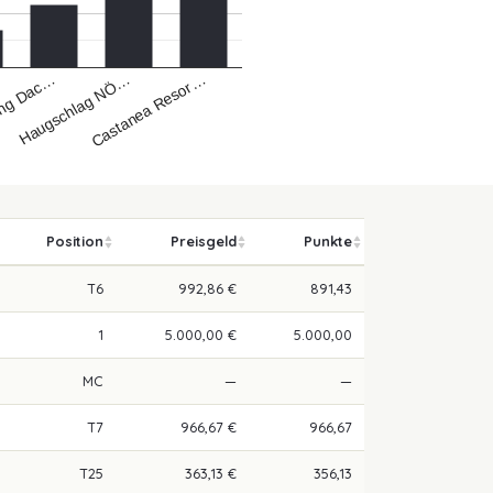
Castanea Resor…
Haugschlag NÖ…
ing Dac…
Position
Preisgeld
Punkte
T6
992,86 €
891,43
1
5.000,00 €
5.000,00
MC
—
—
T7
966,67 €
966,67
T25
363,13 €
356,13