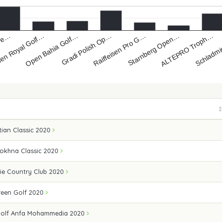
Open Bahia Golf…
ALTEPRO Troph…
en Royal Golf…
Starnberg Open…
Gre…
Raiffeisen Pro G…
Gradi Polish Op…
Schladm
ian Classic 2020
Sokhna Classic 2020
ie Country Club 2020
een Golf 2020
Golf Anfa Mohammedia 2020