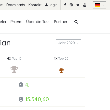
Na
se
Downloads
Kontakt
Login
Navigation übe
eler
ProAm
Über die Tour
Partner
ian
Jahr 2020
4x
1x
Top 10
Top 20
4.
15.540,60