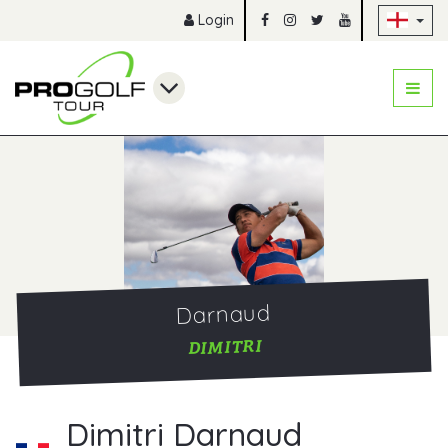
Sk
Login
Darnaud
DIMITRI
Dimitri Darnaud