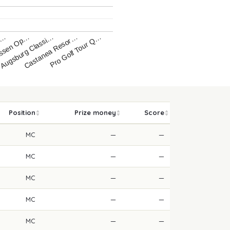
Castanea Resor…
Augsburg Classi…
assen Op…
s…
Pro Golf Tour Q…
Position
Prize money
Score
MC
—
—
MC
—
—
MC
—
—
MC
—
—
MC
—
—