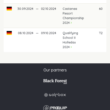
30.09.2024
—
02.10.2024
Castanea
60
€
Resort
Championship
2024
08.10.2024
—
09.10.2024
Qualifying
T2
€
School II
Holledau
2024
Our partners