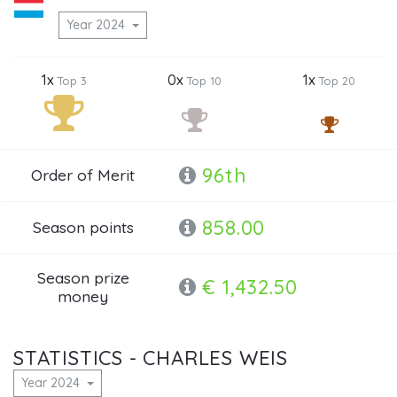
Year 2024
1x
0x
1x
Top 3
Top 10
Top 20
96th
Order of Merit
858.00
Season points
Season prize
€ 1,432.50
money
STATISTICS - CHARLES WEIS
Year 2024