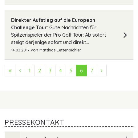
Direkter Aufstieg auf die European
Challenge Tour:
Gute Nachrichten für
Spitzenspieler der Pro Golf Tour: Ab sofort
steigt derjenige sofort und direkt...
14.03.2017
von
Matthias Lettenbichler
First (Anfang)
Previous (Zurück)
1
2
3
4
5
6
7
Next (Vorwärts
PRESSEKONTAKT