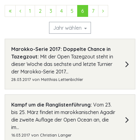
First (Anfang)
Previous (Zurück)
1
2
3
4
5
6
7
Next (Vorwärts
Jahr wählen
Marokko-Serie 2017: Doppelte Chance in
Tazegzout:
Mit der Open Tazegzout steht in
dieser Woche das sechste und letzte Turnier
der Marokko-Serie 2017...
28.03.2017
von
Matthias Lettenbichler
Kampf um die Ranglistenführung:
Vom 23.
bis 25. März findet im marokkanischen Agadir
die zweite Auflage der Open Ocean an, die
im...
16.03.2017
von
Christian Langer