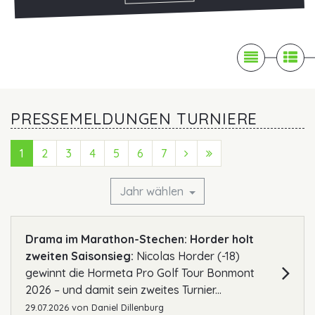

News

Pr
PRESSEMELDUNGEN TURNIERE
1
2
3
4
5
6
7
Next (Vorwärts)
Last (Ende)
Jahr wählen
Drama im Marathon-Stechen: Horder holt
zweiten Saisonsieg:
Nicolas Horder (-18)
gewinnt die Hormeta Pro Golf Tour Bonmont
2026 – und damit sein zweites Turnier...
29.07.2026
von
Daniel Dillenburg