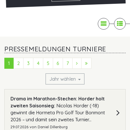

News

Pr
PRESSEMELDUNGEN TURNIERE
1
2
3
4
5
6
7
Next (Vorwärts)
Last (Ende)
Jahr wählen
Drama im Marathon-Stechen: Horder holt
zweiten Saisonsieg:
Nicolas Horder (-18)
gewinnt die Hormeta Pro Golf Tour Bonmont
2026 – und damit sein zweites Turnier...
29.07.2026
von
Daniel Dillenburg