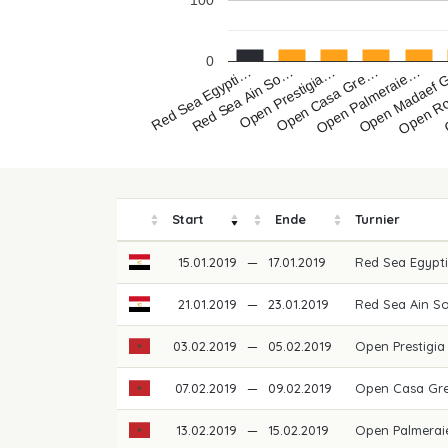
100
0
Open Casa Gre…
Open Palmeraie…
Red Sea Egypti…
Open Madaef
Red Sea Ain So…
Open Ro
Open Prestigia…
Start
Ende
Turnier
15.01.2019
—
17.01.2019
Red Sea Egypti
21.01.2019
—
23.01.2019
Red Sea Ain S
03.02.2019
—
05.02.2019
Open Prestigi
07.02.2019
—
09.02.2019
Open Casa Gre
13.02.2019
—
15.02.2019
Open Palmerai