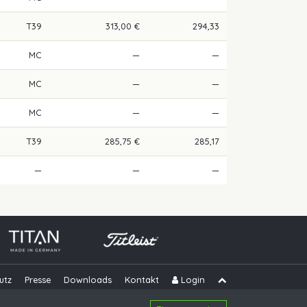
T39
313,00 €
294,33
MC
—
—
MC
—
—
MC
—
—
T39
285,75 €
285,17
—
—
—
utz
Presse
Downloads
Kontakt
Login
Navigation übe