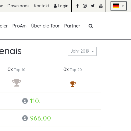
Na
se
Downloads
Kontakt
Login
Navigation übe
eler
ProAm
Über die Tour
Partner
enais
Jahr 2019
0x
0x
Top 10
Top 20
110.
966,00