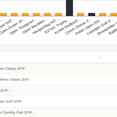
EXTEC Trophy…
Open Ocean 20…
Broekpolder
KUHN Maßkonf…
Open Tazegzout…
Raiff
Czech Classic 2…
Open Michlifen…
 G…
Polish Open 201…
Haugschlag NÖ…
yal Golf…
Leipziger Golf O…
an Classic 2019
okhna Classic 2019
a 2019
en Golf 2019
e Country Club 2019