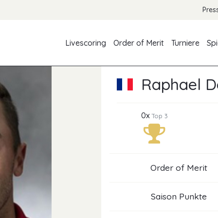
Pres
Livescoring
Order of Merit
Turniere
Spi
Raphael D
0x
Top 3
Order of Merit
Saison Punkte