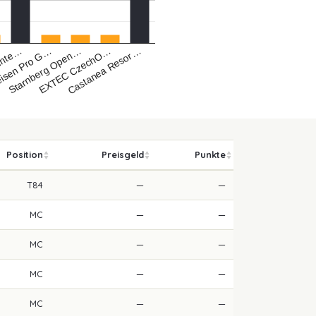
Castanea Resor…
 Inte…
eisen Pro G…
Starnberg Open…
EXTEC CzechO…
Position
Preisgeld
Punkte
T84
—
—
MC
—
—
MC
—
—
MC
—
—
MC
—
—