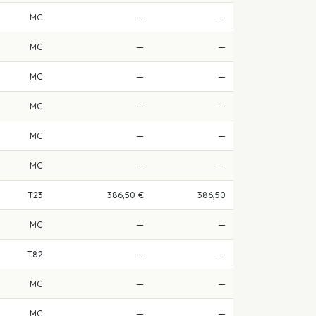
MC
—
—
MC
—
—
MC
—
—
MC
—
—
MC
—
—
MC
—
—
T23
386,50 €
386,50
MC
—
—
T82
—
—
MC
—
—
MC
—
—