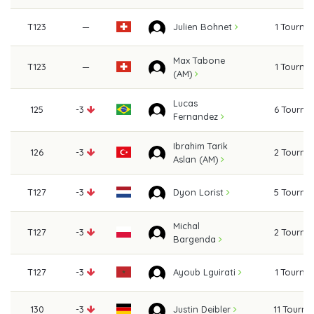
T123
—
1 Tourna
Julien Bohnet
Max Tabone
T123
—
1 Tourna
(AM)
Lucas
125
-3
6 Tourna
Fernandez
Ibrahim Tarik
126
-3
2 Tourna
Aslan (AM)
T127
-3
5 Tourna
Dyon Lorist
Michal
T127
-3
2 Tourna
Bargenda
T127
-3
1 Tourna
Ayoub Lguirati
130
-3
11 Tourn
Justin Deibler