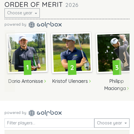
ORDER OF MERIT
2026
Choose year
powered by
Previous
Nex
2
3
1
Dario Antonisse
Kristof Ulenaers
Philipp
Macionga
powered by
Choose year