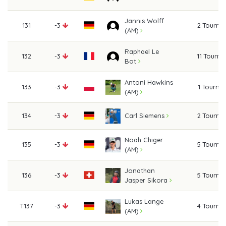
Jannis Wolff
131
-3
2 Tourna
(AM)
Raphael Le
132
-3
11 Tourn
Bot
Antoni Hawkins
133
-3
1 Tourna
(AM)
134
-3
2 Tourna
Carl Siemens
Noah Chiger
135
-3
5 Tourna
(AM)
Jonathan
136
-3
5 Tourna
Jasper Sikora
Lukas Lange
T137
-3
4 Tourna
(AM)