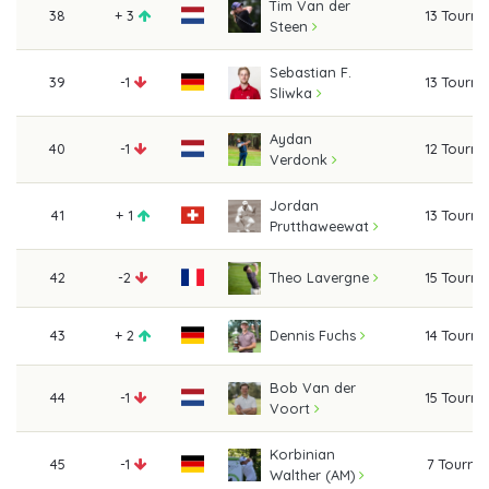
Tim Van der
38
+ 3
13 Tourn
Steen
Sebastian F.
39
-1
13 Tourn
Sliwka
Aydan
40
-1
12 Tourn
Verdonk
Jordan
41
+ 1
13 Tourn
Prutthaweewat
42
-2
15 Tourn
Theo Lavergne
43
+ 2
14 Tourn
Dennis Fuchs
Bob Van der
44
-1
15 Tourn
Voort
Korbinian
45
-1
7 Tourna
Walther (AM)