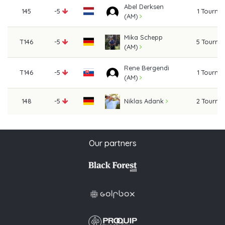
Abel Derksen
145
-5
1 Tourna
(AM)
Mika Schepp
T146
-5
5 Tourna
(AM)
Rene Bergendi
T146
-5
1 Tourna
(AM)
148
-5
2 Tourna
Niklas Adank
Our partners