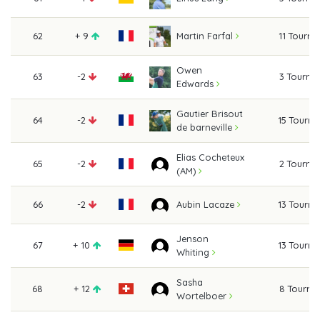
62
+ 9
11 Tourn
Martin Farfal
Owen
63
-2
3 Tourna
Edwards
Gautier Brisout
64
-2
15 Tourn
de barneville
Elias Cocheteux
65
-2
2 Tourna
(AM)
66
-2
13 Tourn
Aubin Lacaze
Jenson
67
+ 10
13 Tourn
Whiting
Sasha
68
+ 12
8 Tourna
Wortelboer