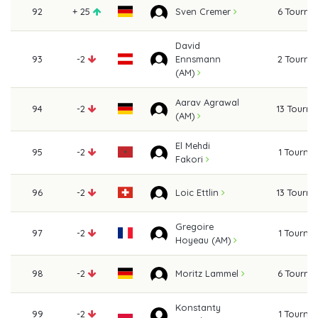
92
+ 25
6 Tourna
Sven Cremer
David
93
-2
Ennsmann
2 Tourna
(AM)
Aarav Agrawal
94
-2
13 Tourn
(AM)
El Mehdi
95
-2
1 Tourna
Fakori
96
-2
13 Tourn
Loic Ettlin
Gregoire
97
-2
1 Tourna
Hoyeau (AM)
98
-2
6 Tourna
Moritz Lammel
Konstanty
99
-2
1 Tourna