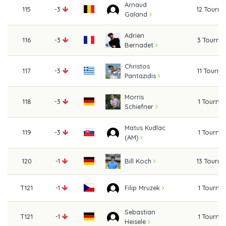
Arnaud
115
-3
12 Tourn
Galand
Adrien
116
-3
3 Tourna
Bernadet
Christos
117
-3
11 Tourn
Pantazidis
Morris
118
-3
1 Tourna
Schiefner
Matus Kudlac
119
-3
1 Tourna
(AM)
120
-1
13 Tourn
Bill Koch
T121
-1
1 Tourna
Filip Mruzek
Sebastian
T121
-1
1 Tourna
Heisele