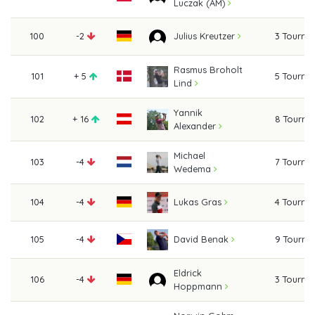
Luczak (AM)
100
-2
3 Tourna
Julius Kreutzer
Rasmus Broholt
101
+ 5
5 Tourna
Lind
Yannik
102
+ 16
8 Tourna
Alexander
Michael
103
-4
7 Tourna
Wedema
104
-4
4 Tourna
Lukas Gras
105
-4
9 Tourna
David Benak
Eldrick
106
-4
3 Tourna
Hoppmann