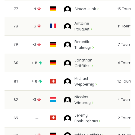
77
-4
15 Tourn
Simon Junk
Antoine
78
-3
11 Tourn
Pouguet
Benedikt
79
-3
7 Tourna
Thalmayr
Jonathan
80
+ 8
6 Tourna
Griffiths
Michael
81
+ 8
12 Tourn
Weppernig
Nicolas
82
-3
4 Tourna
Winandy
Jeremy
83
—
2 Tourna
Freiburghaus
84
-3
8 Tourna