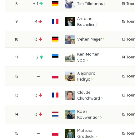
8
+ 1
15 Tourn
Tim Tillmanns
Antoine
9
-1
15 Tourn
Bachelier
10
-3
13 Tourn
Velten Meyer
Ken-Marten
11
+ 2
14 Tourn
Soo
Alejandro
12
—
15 Tourn
Pedryc
Claude
13
-3
13 Tourn
Churchward
Koen
14
-3
15 Tourn
Kouwenaar
Mateusz
15
—
15 Tourn
Gradecki