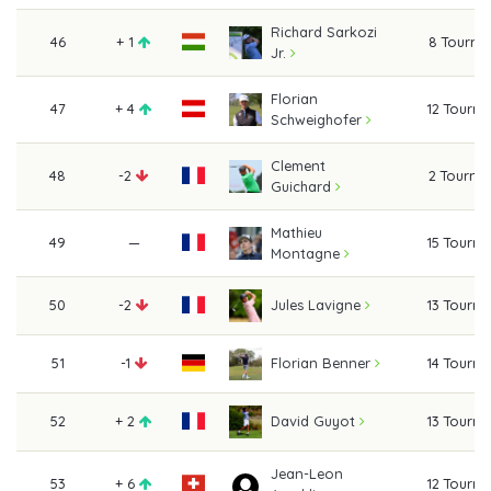
Richard Sarkozi
46
+ 1
8 Tourna
Jr.
Florian
47
+ 4
12 Tourn
Schweighofer
Clement
48
-2
2 Tourna
Guichard
Mathieu
49
—
15 Tourn
Montagne
50
-2
13 Tourn
Jules Lavigne
51
-1
14 Tourn
Florian Benner
52
+ 2
13 Tourn
David Guyot
Jean-Leon
53
+ 6
12 Tourn