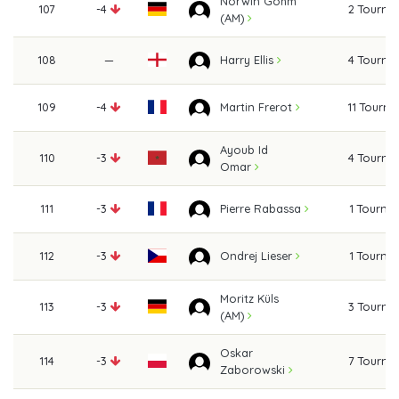
Norwin Gohm
107
-4
2 Tourna
(AM)
108
—
4 Tourna
Harry Ellis
109
-4
11 Tourn
Martin Frerot
Ayoub Id
110
-3
4 Tourna
Omar
111
-3
1 Tourna
Pierre Rabassa
112
-3
1 Tourna
Ondrej Lieser
Moritz Küls
113
-3
3 Tourna
(AM)
Oskar
114
-3
7 Tourna
Zaborowski