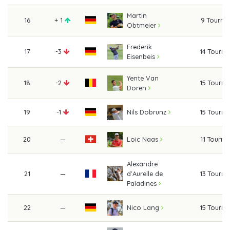
Martin
16
+ 1
9 Tourna
Obtmeier
Frederik
17
-3
14 Tourn
Eisenbeis
Yente Van
18
-2
15 Tourn
Doren
19
-1
15 Tourn
Nils Dobrunz
20
—
11 Tourn
Loic Naas
Alexandre
21
—
d'Aurelle de
13 Tourn
Paladines
22
—
15 Tourn
Nico Lang