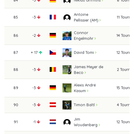
Niklas Griffiths
Antoine
85
-3
11 Tourn
Pellissier (AM)
Connor
86
-2
14 Tourn
Engelmohr
87
+ 17
12 Tourn
David Tomi
James Meyer de
88
-3
2 Tourna
Beco
Alexis André
89
-3
15 Tourn
Kasum
90
-3
4 Tourna
Timon Baltl
Jim
91
-1
12 Tourn
Woudenberg