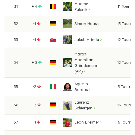
Maxime
31
+ 4
11 Tourn
Palenik
32
-1
15 Tourn
Simon Haas
33
-1
12 Tourn
Jakub Hrinda
Martin
Maximilian
34
+ 3
12 Tourn
Gründemann
(AM)
Agustin
35
-2
5 Tourna
Bardas
Laurenz
36
-2
15 Tourn
Schiergen
37
-1
6 Tourna
Leon Breimer