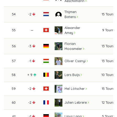
Aeschlimann
Thijmen
54
-2
15 Tourn
Batens
Alexander
55
—
9 Tourna
Amey
Florian
56
-3
13 Tourn
Moosmeier
57
-1
13 Tourn
Oliver Csanyi
58
+ 9
10 Tourn
Lars Buijs
59
-2
15 Tourn
Mel Lötscher
60
-2
12 Tourn
Julien Lebrere
61
-1
5 Tourna
Linus Lang