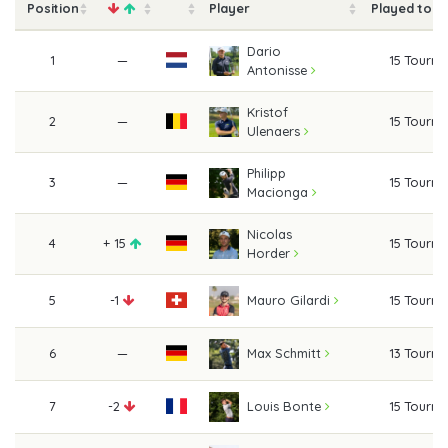
Position
Player
Played tou
Dario
1
—
15 Tourn
Antonisse
Kristof
2
—
15 Tourn
Ulenaers
Philipp
3
—
15 Tourn
Macionga
Nicolas
4
+ 15
15 Tourn
Horder
5
-1
15 Tourn
Mauro Gilardi
6
—
13 Tourn
Max Schmitt
7
-2
15 Tourn
Louis Bonte