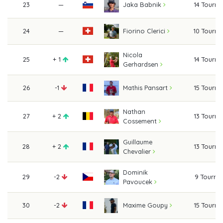
23
—
14 Tourn
Jaka Babnik
24
—
10 Tourn
Fiorino Clerici
Nicola
25
+ 1
14 Tourn
Gerhardsen
26
-1
15 Tourn
Mathis Pansart
Nathan
27
+ 2
13 Tourn
Cossement
Guillaume
28
+ 2
13 Tourn
Chevalier
Dominik
29
-2
9 Tourna
Pavoucek
30
-2
15 Tourn
Maxime Goupy