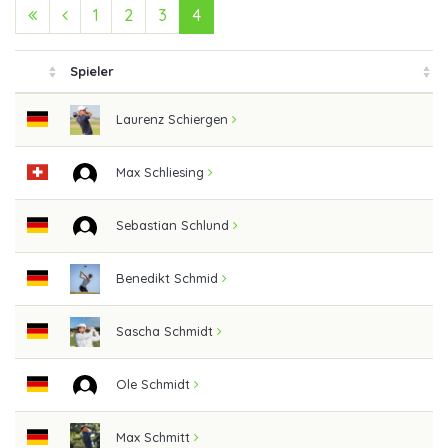
First (Anfang)
Previous (Zurück)
1
2
3
4
Spieler
Laurenz Schiergen
Max Schliesing
Sebastian Schlund
Benedikt Schmid
Sascha Schmidt
Ole Schmidt
Max Schmitt