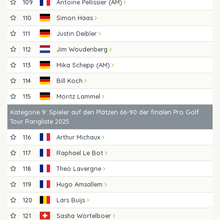
109
Antoine Pellissier (AM)
110
Simon Haas
111
Justin Deibler
112
Jim Woudenberg
113
Mika Schepp (AM)
114
Bill Koch
115
Moritz Lammel
Kategorie 9: Spieler auf den Plätzen 66-90 der finalen Pro Golf
Tour Rangliste 2025
116
Arthur Michaux
117
Raphael Le Bot
118
Theo Lavergne
119
Hugo Amsallem
120
Lars Buijs
121
Sasha Wortelboer