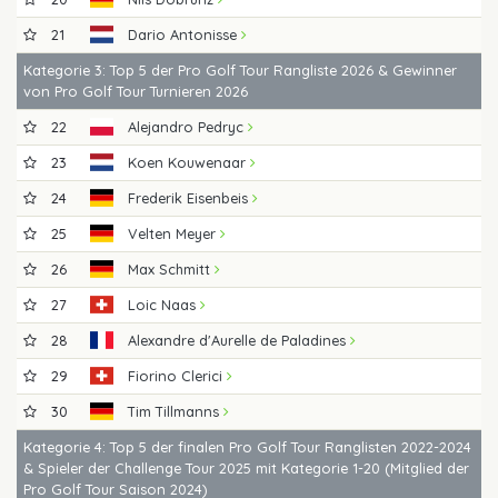
21
Dario Antonisse
Kategorie 3: Top 5 der Pro Golf Tour Rangliste 2026 & Gewinner
von Pro Golf Tour Turnieren 2026
22
Alejandro Pedryc
23
Koen Kouwenaar
24
Frederik Eisenbeis
25
Velten Meyer
26
Max Schmitt
27
Loic Naas
28
Alexandre d'Aurelle de Paladines
29
Fiorino Clerici
30
Tim Tillmanns
Kategorie 4: Top 5 der finalen Pro Golf Tour Ranglisten 2022-2024
& Spieler der Challenge Tour 2025 mit Kategorie 1-20 (Mitglied der
Pro Golf Tour Saison 2024)