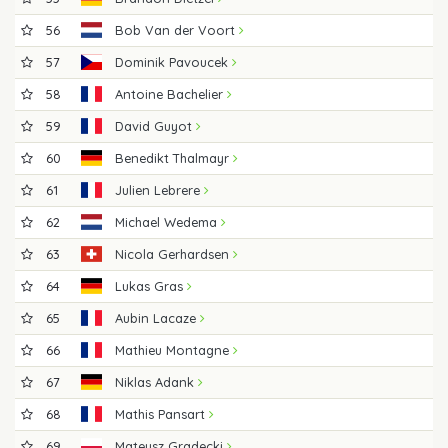
56
Bob Van der Voort
57
Dominik Pavoucek
58
Antoine Bachelier
59
David Guyot
60
Benedikt Thalmayr
61
Julien Lebrere
62
Michael Wedema
63
Nicola Gerhardsen
64
Lukas Gras
65
Aubin Lacaze
66
Mathieu Montagne
67
Niklas Adank
68
Mathis Pansart
69
Mateusz Gradecki