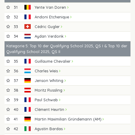
31
Yente Van Doren
32
Andoni Etchenique
33
Cédric Gugler
34
Aydan Verdonk
Kategorie 5: Top 10 der Qualifying School 2025, QS I & Top 10 der
Qualifying School 2025, QS II
35
Guillaume Chevalier
36
Charles Weis
37
Jenson Whiting
38
Moritz Russling
39
Paul Schwab
40
Clément Heurtin
41
Martin Maximilian Gründemann (AM)
42
Agustin Bardas