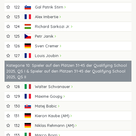
122
Gal Patrik Stirn
123
Alex Imbertie
124
Richard Sarkozi Jr.
125
Petr Janik
126
Sven Cremer
127
Louis Joubin
Kategorie 10: Spieler auf den Plätzen 31-45 der Qualifying School
2025, QS I & Spieler auf den Plätzen 31-45 der Qualifying School
2025, QS II
128
Walter Schvanauer
129
Maxime Goupy
130
Matej Babic
131
Kieron Kaube (AM)
132
Niklas Rehmann (AM)
133
Marco Borri