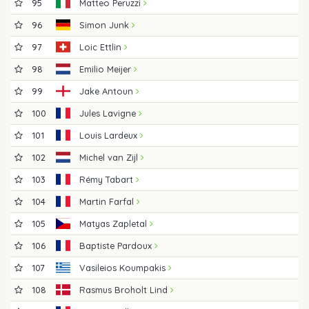
95
Matteo Peruzzi
96
Simon Junk
97
Loic Ettlin
98
Emilio Meijer
99
Jake Antoun
100
Jules Lavigne
101
Louis Lardeux
102
Michel van Zijl
103
Rémy Tabart
104
Martin Farfal
105
Matyas Zapletal
106
Baptiste Pardoux
107
Vasileios Koumpakis
108
Rasmus Broholt Lind