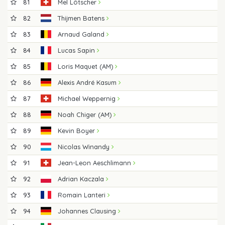
81
Mel Lötscher
82
Thijmen Batens
83
Arnaud Galand
84
Lucas Sapin
85
Loris Maquet (AM)
86
Alexis André Kasum
87
Michael Weppernig
88
Noah Chiger (AM)
89
Kevin Boyer
90
Nicolas Winandy
91
Jean-Leon Aeschlimann
92
Adrian Kaczala
93
Romain Lanteri
94
Johannes Clausing