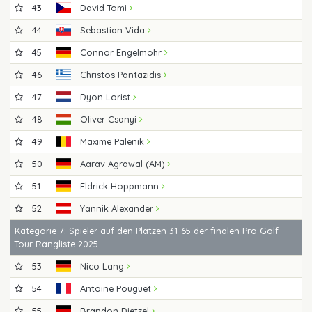
43
David Tomi
44
Sebastian Vida
45
Connor Engelmohr
46
Christos Pantazidis
47
Dyon Lorist
48
Oliver Csanyi
49
Maxime Palenik
50
Aarav Agrawal (AM)
51
Eldrick Hoppmann
52
Yannik Alexander
Kategorie 7: Spieler auf den Plätzen 31-65 der finalen Pro Golf
Tour Rangliste 2025
53
Nico Lang
54
Antoine Pouguet
55
Brandon Dietzel