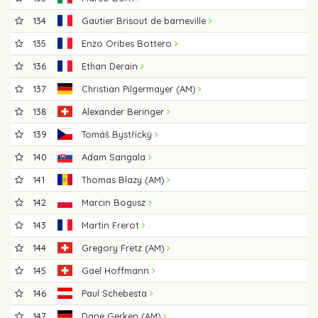
134
Gautier Brisout de barneville
135
Enzo Oribes Bottero
136
Ethan Derain
137
Christian Pilgermayer (AM)
138
Alexander Beringer
139
Tomáš Bystřický
140
Adam Sangala
141
Thomas Blazy (AM)
142
Marcin Bogusz
143
Martin Frerot
144
Gregory Fretz (AM)
145
Gael Hoffmann
146
Paul Schebesta
147
Dane Gerken (AM)