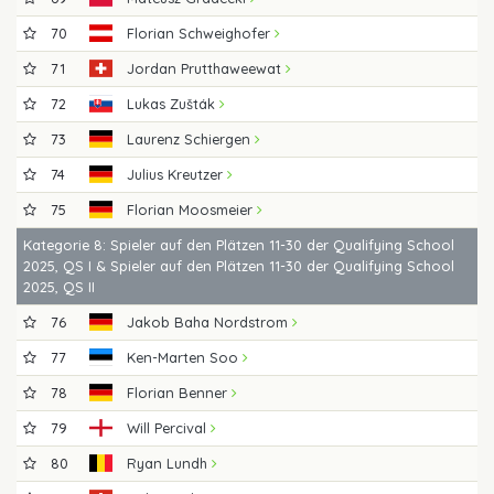
70
Florian Schweighofer
71
Jordan Prutthaweewat
72
Lukas Zušták
73
Laurenz Schiergen
74
Julius Kreutzer
75
Florian Moosmeier
Kategorie 8: Spieler auf den Plätzen 11-30 der Qualifying School
2025, QS I & Spieler auf den Plätzen 11-30 der Qualifying School
2025, QS II
76
Jakob Baha Nordstrom
77
Ken-Marten Soo
78
Florian Benner
79
Will Percival
80
Ryan Lundh