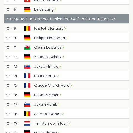
8
Linus Lang
Kategorie 2: Top 30 der finalen Pro Golf Tour Rangliste 2025
9
Kristof Ulenaers
10
Philipp Macionga
11
Owen Edwards
12
Yannick Schütz
13
Jakub Hrinda
14
Louis Bonte
15
Claude Churchward
16
Leon Breimer
17
Jaka Babnik
18
Alan De Bondt
19
Tim Van der Steen
20
Nils Dobrunz